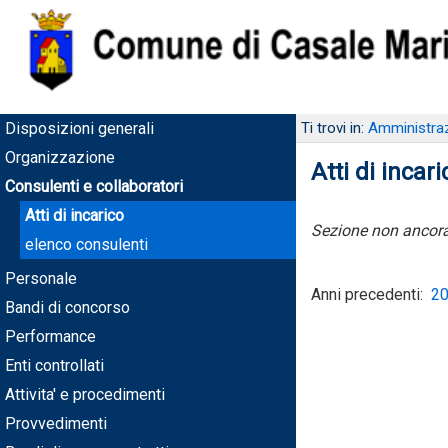
Disposizioni generali
Ti trovi in:
Amministraz
Organizzazione
Atti di incari
Consulenti e collaboratori
Atti di incarico
Sezione non ancora
elenco consulenti
Personale
Anni precedenti:
2
Bandi di concorso
Performance
Enti controllati
Attivita' e procedimenti
Provvedimenti