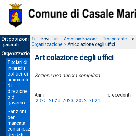
Disposizioni
Ti trovi in:
Amministrazione Trasparente
>
Organizzazione
> Articolazione degli uffici
generali
Organizzazione
Articolazione degli uffici
Titolari di
incarichi
politici, di
Sezione non ancora compilata.
amministrazione,
di
direzione
Anni precedenti:
o di
2025
2024
2023
2022
2021
governo
Sanzioni
per
mancata
comunicazione
dei dati