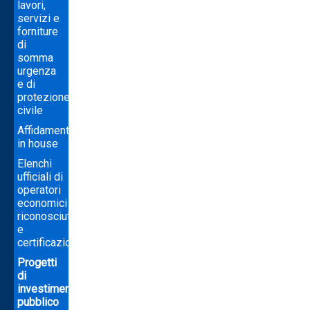
lavori,
servizi e
forniture
di
somma
urgenza
e di
protezione
civile
Affidamenti
in house
Elenchi
ufficiali di
operatori
economici
riconosciuti
e
certificazioni
Progetti
di
investimento
pubblico