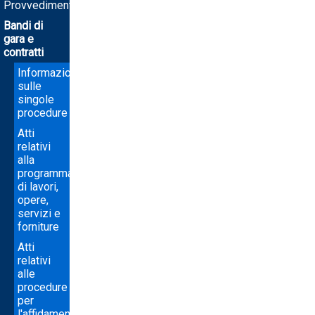
Provvedimenti
Bandi di
gara e
contratti
Informazioni
sulle
singole
procedure
Atti
relativi
alla
programmazione
di lavori,
opere,
servizi e
forniture
Atti
relativi
alle
procedure
per
l'affidamento