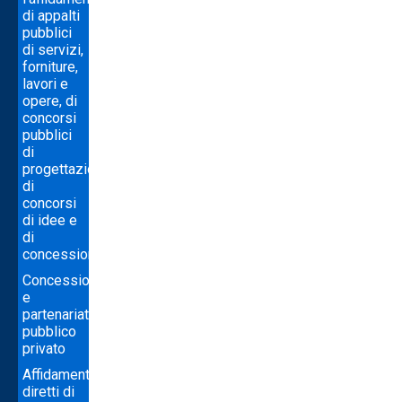
di appalti
pubblici
di servizi,
forniture,
lavori e
opere, di
concorsi
pubblici
di
progettazione,
di
concorsi
di idee e
di
concessioni
Concessioni
e
partenariato
pubblico
privato
Affidamenti
diretti di