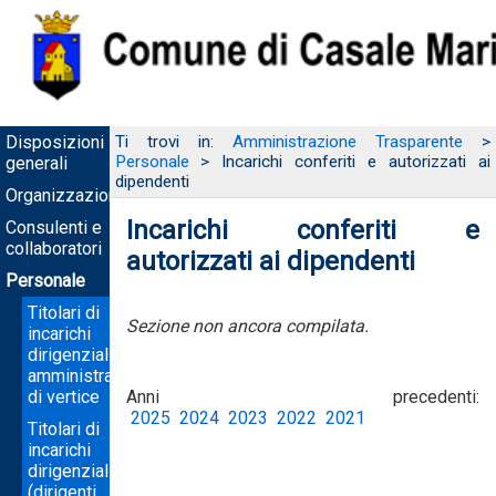
Disposizioni
Ti trovi in:
Amministrazione Trasparente
>
Personale
> Incarichi conferiti e autorizzati ai
generali
dipendenti
Organizzazione
Incarichi conferiti e
Consulenti e
collaboratori
autorizzati ai dipendenti
Personale
Titolari di
Sezione non ancora compilata.
incarichi
dirigenziali
amministrativi
di vertice
Anni precedenti:
2025
2024
2023
2022
2021
Titolari di
incarichi
dirigenziali
(dirigenti