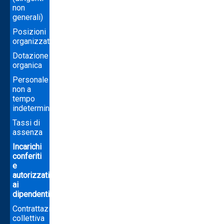
non
generali)
Posizioni
organizzative
Dotazione
organica
Personale
non a
tempo
indeterminato
Tassi di
assenza
Incarichi
conferiti
e
autorizzati
ai
dipendenti
Contrattazione
collettiva