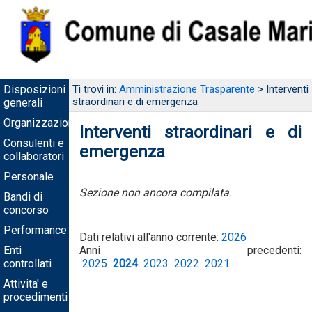
Disposizioni
Ti trovi in:
Amministrazione Trasparente
> Interventi
straordinari e di emergenza
generali
Organizzazione
Interventi straordinari e di
Consulenti e
emergenza
collaboratori
Personale
Sezione non ancora compilata.
Bandi di
concorso
Performance
Dati relativi all'anno corrente:
2026
Enti
Anni precedenti:
controllati
2025
2024
2023
2022
2021
Attivita' e
procedimenti