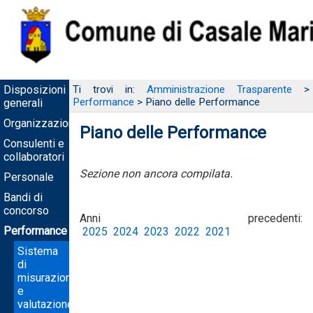
Disposizioni
Ti trovi in:
Amministrazione Trasparente
>
Performance
> Piano delle Performance
generali
Organizzazione
Piano delle Performance
Consulenti e
collaboratori
Sezione non ancora compilata.
Personale
Bandi di
concorso
Anni precedenti:
Performance
2025
2024
2023
2022
2021
Sistema
di
misurazione
e
valutazione