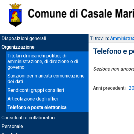
Disposizioni generali
Ti trovi in:
Amministraz
Organizzazione
Telefono e p
Titolari di incarichi politici, di
amministrazione, di direzione o di
governo
Sezione non ancora
Sanzioni per mancata comunicazione
dei dati
Anni precedenti:
2
Rendiconti gruppi consiliari
Articolazione degli uffici
Telefono e posta elettronica
Consulenti e collaboratori
Personale