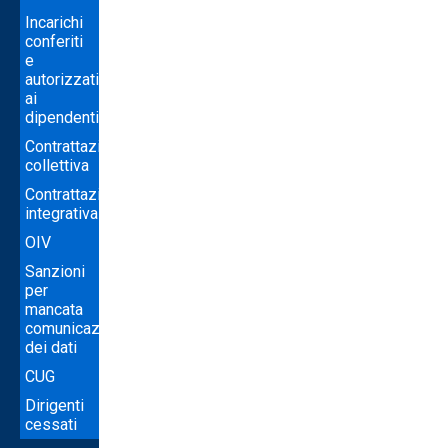
Incarichi
conferiti
e
autorizzati
ai
dipendenti
Contrattazione
collettiva
Contrattazione
integrativa
OIV
Sanzioni
per
mancata
comunicazione
dei dati
CUG
Dirigenti
cessati