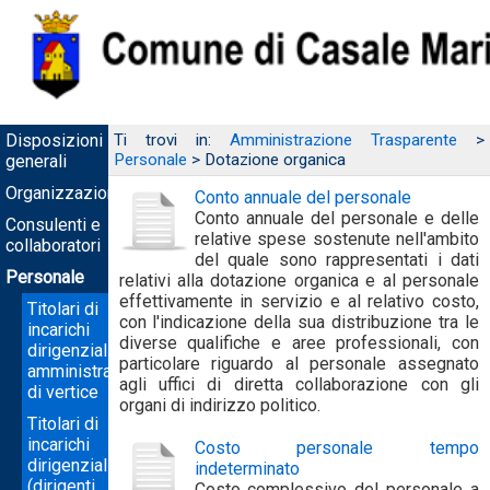
Disposizioni
Ti trovi in:
Amministrazione Trasparente
>
Personale
> Dotazione organica
generali
Organizzazione
Conto annuale del personale
Conto annuale del personale e delle
Consulenti e
relative spese sostenute nell'ambito
collaboratori
del quale sono rappresentati i dati
Personale
relativi alla dotazione organica e al personale
effettivamente in servizio e al relativo costo,
Titolari di
con l'indicazione della sua distribuzione tra le
incarichi
diverse qualifiche e aree professionali, con
dirigenziali
particolare riguardo al personale assegnato
amministrativi
agli uffici di diretta collaborazione con gli
di vertice
organi di indirizzo politico.
Titolari di
incarichi
Costo personale tempo
dirigenziali
indeterminato
(dirigenti
Costo complessivo del personale a