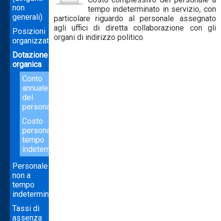
non
tempo indeterminato in servizio, con
generali)
particolare riguardo al personale assegnato
agli uffici di diretta collaborazione con gli
Posizioni
organi di indirizzo politico.
organizzative
Dotazione
organica
Conto
annuale
del
personale
Costo
personale
tempo
indeterminato
Personale
non a
tempo
indeterminato
Tassi di
assenza