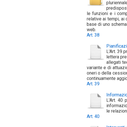
pluriennal
predispost
le funzioni e i comp
relative ai tempi, ai
base di uno schema ti
web.
Art. 38
Pianificaz
L'Art. 39 p
lettera pr
allegati t
variante e di attuaz
oneri o della cessio
continuamente aggio
Art. 39
Informazio
L'Art. 40 
informazion
le relazio
Art. 40