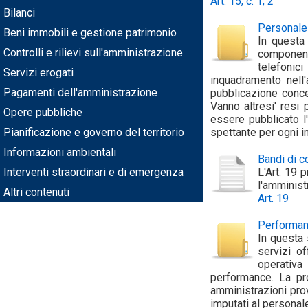
Art. 15, c. 1, 2
Bilanci
Personale
Beni immobili e gestione patrimonio
In questa 
Controlli e rilievi sull'amministrazione
componenti
telefonic
Servizi erogati
inquadramento nell'
Pagamenti dell'amministrazione
pubblicazione conce
Vanno altresi' resi p
Opere pubbliche
essere pubblicato l'
Pianificazione e governo del territorio
spettante per ogni in
Informazioni ambientali
Bandi di 
Interventi straordinari e di emergenza
L'Art. 19 
l'amminist
Altri contenuti
Art. 19
Performa
In questa 
servizi o
operativa
performance. La pro
amministrazioni prov
imputati al personale