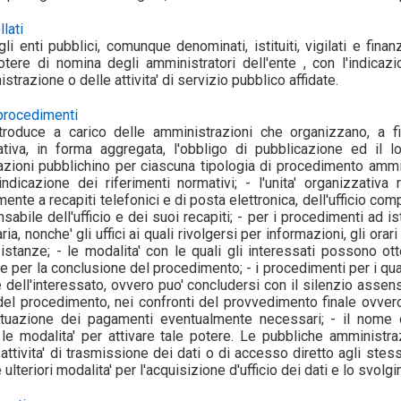
llati
li enti pubblici, comunque denominati, istituiti, vigilati e fina
otere di nomina degli amministratori dell'ente , con l'indicazio
strazione o delle attivita' di servizio pubblico affidate.
e procedimenti
ntroduce a carico delle amministrazioni che organizzano, a fini 
ativa, in forma aggregata, l'obbligo di pubblicazione ed il l
zioni pubblichino per ciascuna tipologia di procedimento ammi
dicazione dei riferimenti normativi; - l'unita' organizzativa 
ente a recapiti telefonici e di posta elettronica, dell'ufficio co
bile dell'ufficio e dei suoi recapiti; - per i procedimenti ad ist
a, nonche' gli uffici ai quali rivolgersi per informazioni, gli orar
stanze; - le modalita' con le quali gli interessati possono ott
mine per la conclusione del procedimento; - i procedimenti per i q
 dell'interessato, ovvero puo' concludersi con il silenzio assenso
el procedimento, nei confronti del provvedimento finale ovvero in
ettuazione dei pagamenti eventualmente necessari; - il nome de
 le modalita' per attivare tale potere. Le pubbliche amministrazio
attivita' di trasmissione dei dati o di accesso diretto agli stess
 ulteriori modalita' per l'acquisizione d'ufficio dei dati e lo svolg