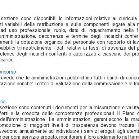
sezione sono disponibili le informazioni relative ai curricula 
 variabili della retribuzione e sulle componenti legate alla re
i ad uso professionale, ruolo, data di inquadramento nella f
amministrazione, decorrenza e termine degli incarichi conferiti
rnenti la dotazione organica del personale con rapporto di l
ubblici trimestralmente i dati relativi ai tassi di assenza del pe
elenco degli incarichi conferiti o autorizzati a ciascuno dei p
carico.
concorso
prevede che le amministrazioni pubblichino tutti i bandi di conco
razione nonche' i criteri di valutazione della commissione e le tra
nce
sezione sono contenuti i documenti per la misurazione e valutaz
fferti e la crescita delle competenze professionali. Il Piano
 dell'amministrazione. Le amministrazioni garantiscono la ma
mozione di maggiori livelli di trasparenza devono tradursi in o
vedono annualmente ad individuare i servizi erogati agli utenti, 
 per ogni servizio erogato, monitorare il loro andamento nel tempo,