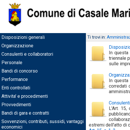
Disposizioni generali
Ti trovi in:
Amministraz
Organizzazione
Disposizio
In questa 
Consulenti e collaboratori
triennale p
Personale
sulle impr
Bandi di concorso
Organizza
Performance
In questa 
corredati 
Enti controllati
amministra
Attivita' e procedimenti
Consulenti
Provvedimenti
L'Art. 15
Bandi di gara e contratti
pubblicano 
collaboraz
Sovvenzioni, contributi, sussidi, vantaggi
estremi dell'atto di
economici