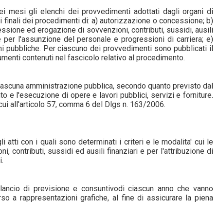
i mesi gli elenchi dei provvedimenti adottati dagli organi di
ti finali dei procedimenti di: a) autorizzazione o concessione; b)
cessione ed erogazione di sovvenzioni, contributi, sussidi, ausili
 per l'assunzione del personale e progressioni di carriera; e)
oni pubbliche. Per ciascuno dei provvedimenti sono pubblicati il
cumenti contenuti nel fascicolo relativo al procedimento.
e, ciascuna amministrazione pubblica, secondo quanto previsto dal
to e l'esecuzione di opere e lavori pubblici, servizi e forniture.
i cui all'articolo 57, comma 6 del Dlgs n. 163/2006.
atti con i quali sono determinati i criteri e le modalita' cui le
contributi, sussidi ed ausili finanziari e per l'attribuzione di
.
l bilancio di previsione e consuntivodi ciascun anno che vanno
rso a rappresentazioni grafiche, al fine di assicurare la piena