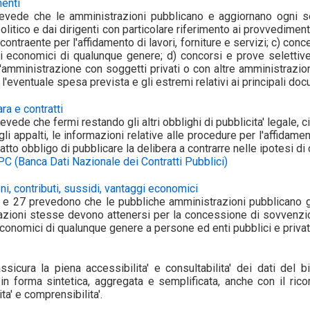
enti
revede che le amministrazioni pubblicano e aggiornano ogni se
politico e dai dirigenti con particolare riferimento ai provvedimen
contraente per l'affidamento di lavori, forniture e servizi; c) con
gi economici di qualunque genere; d) concorsi e prove selettive
ll'amministrazione con soggetti privati o con altre amministrazi
 l'eventuale spesa prevista e gli estremi relativi ai principali do
ra e contratti
prevede che fermi restando gli altri obblighi di pubblicita' legal
li appalti, le informazioni relative alle procedure per l'affidamen
 fatto obbligo di pubblicare la delibera a contrarre nelle ipotesi d
 (Banca Dati Nazionale dei Contratti Pubblici)
i, contributi, sussidi, vantaggi economici
26 e 27 prevedono che le pubbliche amministrazioni pubblicano gli 
zioni stesse devono attenersi per la concessione di sovvenzioni, 
conomici di qualunque genere a persone ed enti pubblici e privati
assicura la piena accessibilita' e consultabilita' dei dati de
 in forma sintetica, aggregata e semplificata, anche con il rico
ta' e comprensibilita'.