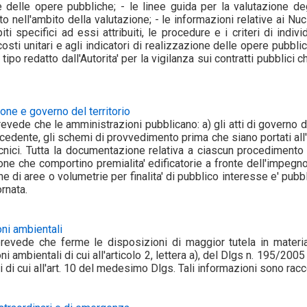
e delle opere pubbliche; - le linee guida per la valutazione deg
o nell'ambito della valutazione; - le informazioni relative ai Nucl
iti specifici ad essi attribuiti, le procedure e i criteri di indi
 costi unitari e agli indicatori di realizzazione delle opere pubb
po redatto dall'Autorita' per la vigilanza sui contratti pubblici c
ione e governo del territorio
revede che le amministrazioni pubblicano: a) gli atti di governo del 
ecedente, gli schemi di provvedimento prima che siano portati all'
ecnici. Tutta la documentazione relativa a ciascun procedimento 
ione che comportino premialita' edificatorie a fronte dell'impegno
ne di aree o volumetrie per finalita' di pubblico interesse e' pub
rnata.
ni ambientali
prevede che ferme le disposizioni di maggior tutela in materia
i ambientali di cui all'articolo 2, lettera a), del Dlgs n. 195/2005 
ni di cui all'art. 10 del medesimo Dlgs. Tali informazioni sono rac