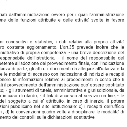
nziati dall'amministrazione ovvero per i quali l'amministrazione
ne delle funzioni attribuite e delle attivita' svolte in favore
conoscitivi e statistici, i dati relativi alla propria attivita'
oro costante aggiornamento. L'art.35 prevede inoltre che le
nistrativo di propria competenza: - una breve descrizione del
responsabile dell'istruttoria; - il nome del responsabile del
mpetente all'adozione del provvedimento finale, con l'indicazione
anza di parte, gli atti e i documenti da allegare all'istanza e la
i e le modalita' di accesso con indicazione di indirizzi e recapiti
enere le informazioni relative ai procedimenti in corso che li
uali il provvedimento dell'amministrazione puo' essere sostituito
; - gli strumenti di tutela, amministrativa e giurisdizionale, da
 caso di ritardo; - il link di accesso al servizio on line; - le
l soggetto a cui e' attribuito, in caso di inerzia, il potere
ni pubblicano nel sito istituzionale: c) i recapiti dell'ufficio
i ; d) le convenzioni-quadro volte a disciplinare le modalita' di
imento dei controlli sulle dichiarazioni sostitutive.