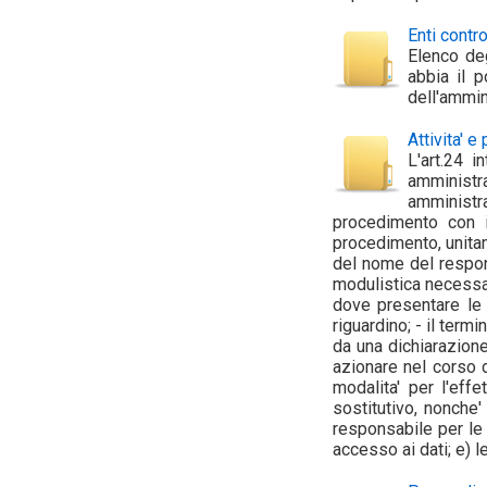
Enti contro
Elenco deg
abbia il p
dell'ammini
Attivita' 
L'art.24 i
amministr
amministra
procedimento con in
procedimento, unitam
del nome del responsa
modulistica necessari
dove presentare le i
riguardino; - il ter
da una dichiarazione
azionare nel corso d
modalita' per l'eff
sostitutivo, nonche'
responsabile per le 
accesso ai dati; e) le