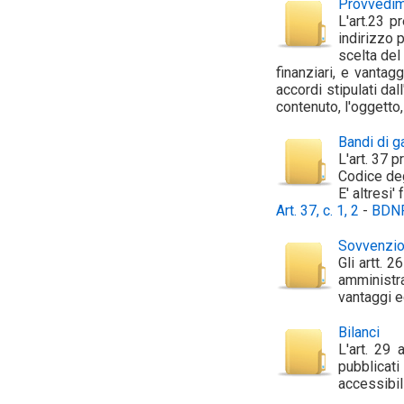
Provvedim
L'art.23 p
indirizzo 
scelta del 
finanziari, e vantag
accordi stipulati da
contenuto, l'oggetto,
Bandi di ga
L'art. 37 
Codice deg
E' altresi'
Art. 37, c. 1, 2
-
BDNPC
Sovvenzion
Gli artt. 
amministra
vantaggi e
Bilanci
L'art. 29 
pubblicati
accessibili